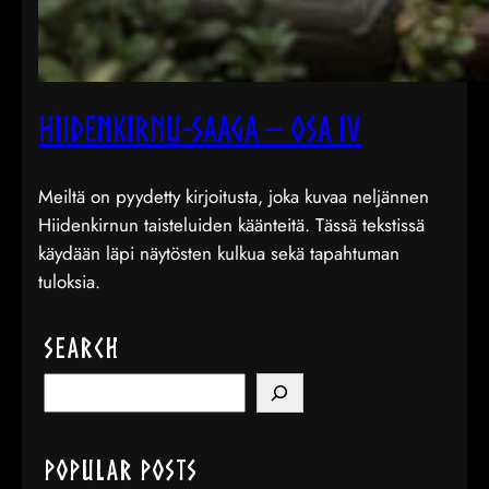
Hiidenkirnu-saaga – osa IV
Meiltä on pyydetty kirjoitusta, joka kuvaa neljännen
Hiidenkirnun taisteluiden käänteitä. Tässä tekstissä
käydään läpi näytösten kulkua sekä tapahtuman
tuloksia.
Search
S
e
a
Popular Posts
r