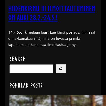
Hiidenkirnu III ilmoittautuminen
on auki 28.2.-24.5.!
14.-16.6. kirnutaan taas! Lue tämä postaus, niin saat
ennakkomakua siitä, mitä on luvassa ja miksi
tapahtumaan kannattaa ilmoittautua jo nyt.
Search
S
e
a
Popular Posts
r
c
h