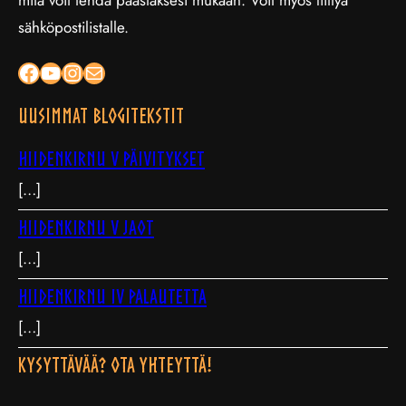
mitä voit tehdä päästäksesi mukaan. Voit myös liittyä
sähköpostilistalle.
Facebook
YouTube
Instagram
Sähköposti
Uusimmat blogitekstit
Hiidenkirnu V päivitykset
[…]
Hiidenkirnu V jaot
[…]
Hiidenkirnu IV palautetta
[…]
Kysyttävää? Ota yhteyttä!