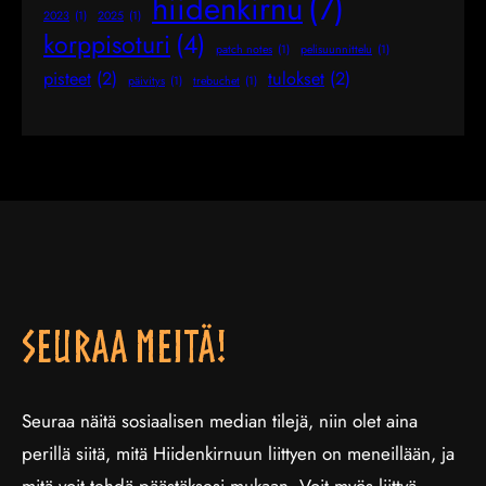
hiidenkirnu
(7)
2023
(1)
2025
(1)
korppisoturi
(4)
patch notes
(1)
pelisuunnittelu
(1)
pisteet
(2)
tulokset
(2)
päivitys
(1)
trebuchet
(1)
Seuraa meitä!
Seuraa näitä sosiaalisen median tilejä, niin olet aina
perillä siitä, mitä Hiidenkirnuun liittyen on meneillään, ja