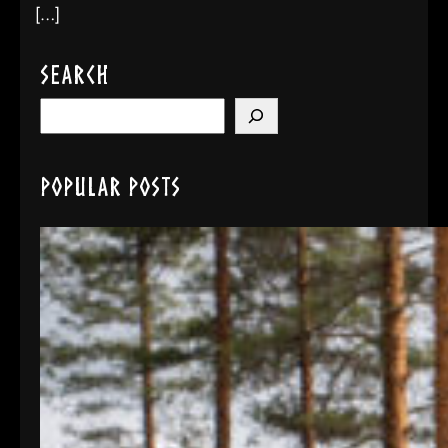
[…]
Search
S
e
a
Popular Posts
r
c
h